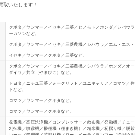
買取いたします！
クボタ／ヤンマー／イセキ／三菱／ヒノモト／ホンダ／シバウラ
ーガソンなど。
クボタ／ヤンマー／イセキ／三菱農機／シバウラ／エム・エス・
イセキ／ヤンマー／クボタ／三菱など。
クボタ／ヤンマー／イセキ／三菱農機／シバウラ／ホンダ／オー
ダイワ／共立（やまびこ）など。
トヨタ／ニチユ三菱フォークリフト／ユニキャリア／コマツ／住
トなど。
コマツ／ヤンマー／クボタなど。
コマツ／ヤンマー／クボタなど。
発電機／高圧洗浄機／コンプレッサー／散布機／発動機／チェー
刈払機／噴霧機／播種機（種まき機）／精米機／籾摺り機／脱穀
レーヤ／管理機／芋掘り機／ロールベーラ／ランマー（締固め用