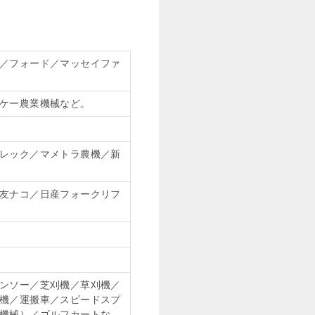
／フォード／マッセイファ
ケー農業機械など。
レック／マメトラ農機／新
友ナコ／日産フォークリフ
ンソー／芝刈機／草刈機／
機／運搬車／スピードスプ
機械）／ゴルフカートな