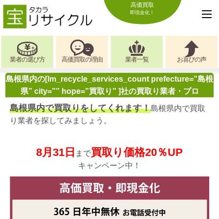
高価買取
即現金化！
業者の選び方
高価買取の理由
業者一覧
お喜びの声
島根県内の[lm_recycle_services_count prefecture=”島根
県” city=”” hope=”買取り” ]社の買取り業者・プロ
島根県内で買取りをしてくれます！
島根県内で買取
り業者を探してみましょう。
8月31日
買取り価格20％UP
まで
キャンペーン中！