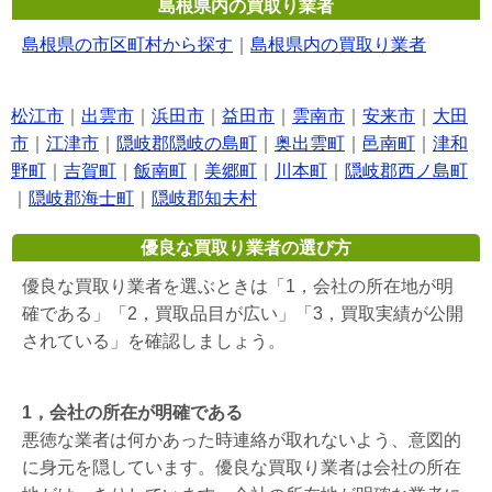
島根県内の買取り業者
島根県の市区町村から探す
｜
島根県内の買取り業者
松江市
｜
出雲市
｜
浜田市
｜
益田市
｜
雲南市
｜
安来市
｜
大田
市
｜
江津市
｜
隠岐郡隠岐の島町
｜
奥出雲町
｜
邑南町
｜
津和
野町
｜
吉賀町
｜
飯南町
｜
美郷町
｜
川本町
｜
隠岐郡西ノ島町
｜
隠岐郡海士町
｜
隠岐郡知夫村
優良な買取り業者の選び方
優良な買取り業者を選ぶときは「1，会社の所在地が明
確である」「2，買取品目が広い」「3，買取実績が公開
されている」を確認しましょう。
1，会社の所在が明確である
悪徳な業者は何かあった時連絡が取れないよう、意図的
に身元を隠しています。優良な買取り業者は会社の所在