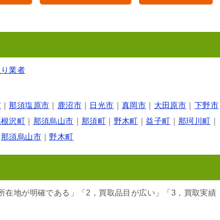
取り業者
市
｜
那須塩原市
｜
鹿沼市
｜
日光市
｜
真岡市
｜
大田原市
｜
下野市
高根沢町
｜
那須烏山市
｜
那須町
｜
野木町
｜
益子町
｜
那珂川町
｜
｜
那須烏山市
｜
野木町
所在地が明確である」「2，買取品目が広い」「3，買取実績