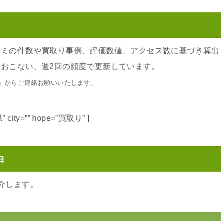
コミの件数や買取り事例、評価数値、アクセス数に基づき算出
おこない、週2回の頻度で更新しています。
」からご連絡お願いいたします。
県” city=”” hope=”買取り” ]
由
介します。