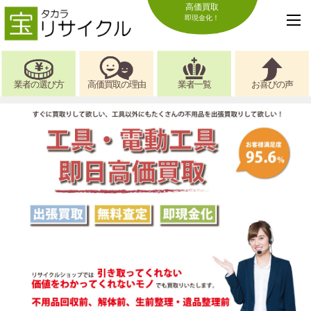
高価買取
即現金化！
業者の選び方
高価買取の理由
業者一覧
お喜びの声