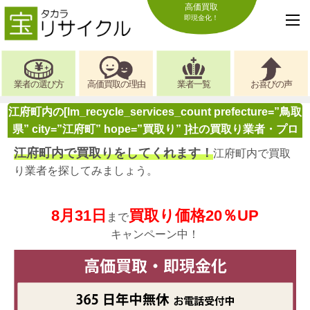
高価買取
即現金化！
業者の選び方
高価買取の理由
業者一覧
お喜びの声
江府町内の[lm_recycle_services_count prefecture=”鳥取
県” city=”江府町” hope=”買取り” ]社の買取り業者・プロ
江府町内で買取りをしてくれます！
江府町内で買取
り業者を探してみましょう。
8月31日
買取り価格20％UP
まで
キャンペーン中！