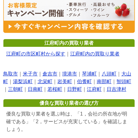
江府町内の買取り業者
江府町の市区町村から探す
｜
江府町内の買取り業者
鳥取市
｜
米子市
｜
倉吉市
｜
境港市
｜
琴浦町
｜
八頭町
｜
大山
町
｜
湯梨浜町
｜
北栄町
｜
岩美町
｜
伯耆町
｜
南部町
｜
智頭町
｜
三朝町
｜
日南町
｜
若桜町
｜
日野町
｜
江府町
｜
日吉津村
優良な買取り業者の選び方
優良な買取り業者を選ぶ時は、「1，会社の所在地が明
確である」「2，サービスが充実している」を確認しま
しょう。