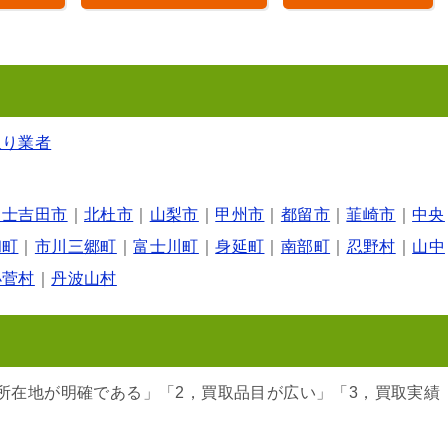
取り業者
富士吉田市
｜
北杜市
｜
山梨市
｜
甲州市
｜
都留市
｜
韮崎市
｜
中央
和町
｜
市川三郷町
｜
富士川町
｜
身延町
｜
南部町
｜
忍野村
｜
山中
小菅村
｜
丹波山村
所在地が明確である」「2，買取品目が広い」「3，買取実績