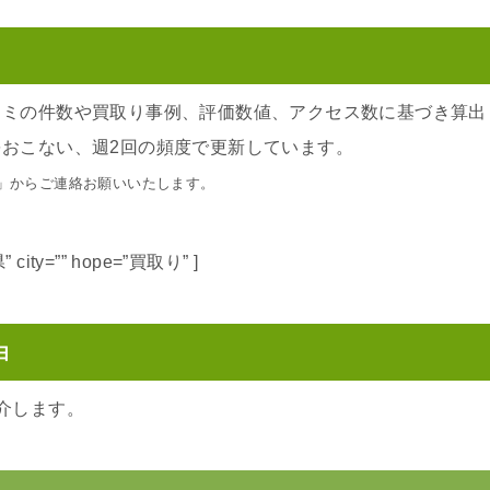
コミの件数や買取り事例、評価数値、アクセス数に基づき算出
おこない、週2回の頻度で更新しています。
」からご連絡お願いいたします。
県” city=”” hope=”買取り” ]
由
介します。