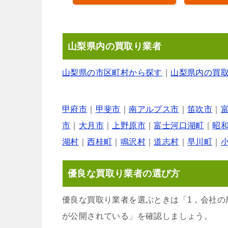
山梨県内の買取り業者
山梨県の市区町村から探す
｜
山梨県内の買
甲府市
｜
甲斐市
｜
南アルプス市
｜
笛吹市
｜
市
｜
大月市
｜
上野原市
｜
富士河口湖町
｜
昭
湖村
｜
西桂町
｜
鳴沢村
｜
道志村
｜
早川町
｜
優良な買取り業者の選び方
優良な買取り業者を選ぶときは「1，会社の
が公開されている」を確認しましょう。