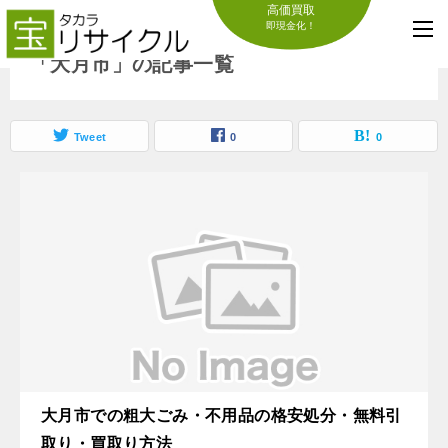
高価買取
即現金化！
「大月市」の記事一覧
Tweet
0
0
大月市での粗大ごみ・不用品の格安処分・無料引
取り・買取り方法