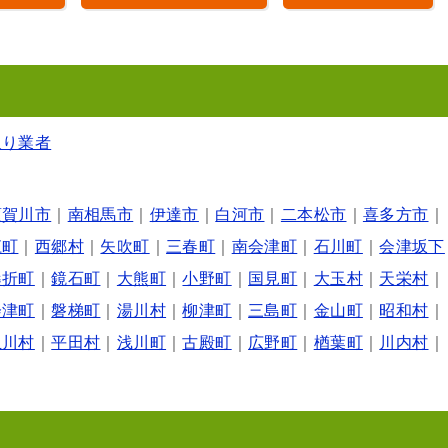
取り業者
須賀川市
｜
南相馬市
｜
伊達市
｜
白河市
｜
二本松市
｜
喜多方市
｜
江町
｜
西郷村
｜
矢吹町
｜
三春町
｜
南会津町
｜
石川町
｜
会津坂下
桑折町
｜
鏡石町
｜
大熊町
｜
小野町
｜
国見町
｜
大玉村
｜
天栄村
｜
会津町
｜
磐梯町
｜
湯川村
｜
柳津町
｜
三島町
｜
金山町
｜
昭和村
｜
玉川村
｜
平田村
｜
浅川町
｜
古殿町
｜
広野町
｜
楢葉町
｜
川内村
｜