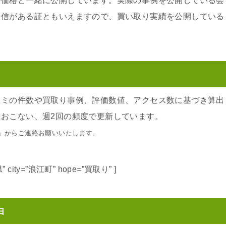
で価格と一緒に公開しています。実際の事例を公開している会
自信がある証ともいえますので、買い取り実績を公開している
コミの件数や買取り事例、評価数値、アクセス数に基づき算出
おこない、週2回の頻度で更新しています。
」からご連絡お願いいたします。
福島県” city=”浪江町” hope=”買取り” ]
由