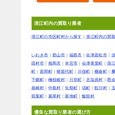
浪江町内の買取り業者
浪江町の市区町村から探す
｜
浪江町内の買
いわき市
｜
郡山市
｜
福島市
｜
会津若松市
｜
田村市
｜
相馬市
｜
本宮市
｜
会津美里町
｜
浪
町
｜
富岡町
｜
猪苗代町
｜
川俣町
｜
棚倉町
｜
下郷町
｜
檜枝岐村
｜
只見町
｜
北塩原村
｜
西
泉崎村
｜
中島村
｜
矢祭町
｜
塙町
｜
鮫川村
｜
双葉町
｜
葛尾村
｜
新地町
｜
飯舘村
優良な買取り業者の選び方