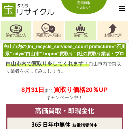
高価買取
即現金化！
業者の選び方
高価買取の理由
業者一覧
お喜びの声
白山市内の[lm_recycle_services_count prefecture=”石川
県” city=”白山市” hope=”買取り” ]社の買取り業者・プロ
白山市内で買取りをしてくれます！
白山市内で買取
り業者を探してみましょう。
8月31日
買取り価格20％UP
まで
キャンペーン中！