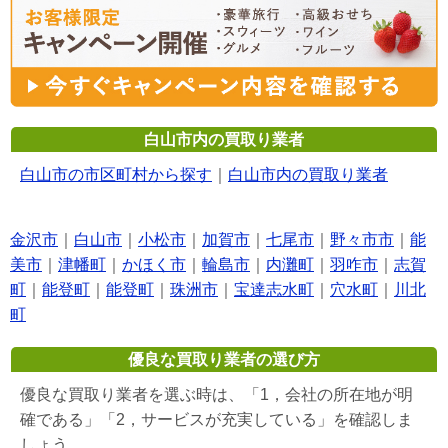
白山市内の買取り業者
白山市の市区町村から探す
｜
白山市内の買取り業者
金沢市
｜
白山市
｜
小松市
｜
加賀市
｜
七尾市
｜
野々市市
｜
能
美市
｜
津幡町
｜
かほく市
｜
輪島市
｜
内灘町
｜
羽咋市
｜
志賀
町
｜
能登町
｜
能登町
｜
珠洲市
｜
宝達志水町
｜
穴水町
｜
川北
町
優良な買取り業者の選び方
優良な買取り業者を選ぶ時は、「1，会社の所在地が明
確である」「2，サービスが充実している」を確認しま
しょう。