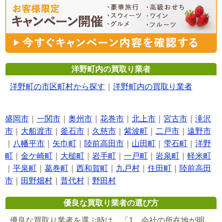
洋野町内の買取り業者
洋野町の市区町村から探す
｜
洋野町内の買取り業者
盛岡市
｜
一関市
｜
奥州市
｜
花巻市
｜
北上市
｜
宮古市
｜
滝沢
市
｜
大船渡市
｜
釜石市
｜
久慈市
｜
紫波町
｜
二戸市
｜
遠野市
｜
八幡平市
｜
矢巾町
｜
陸前高田市
｜
山田町
｜
雫石町
｜
洋野
町
｜
金ケ崎町
｜
大槌町
｜
岩手町
｜
一戸町
｜
岩泉町
｜
軽米町
｜
平泉町
｜
葛巻町
｜
西和賀町
｜
九戸村
｜
住田町
｜
陸前高田
市
｜
田野畑村
｜
普代村
｜
野田村
優良な買取り業者の選び方
優良な買取り業者を選ぶ時は、「1，会社の所在地が明