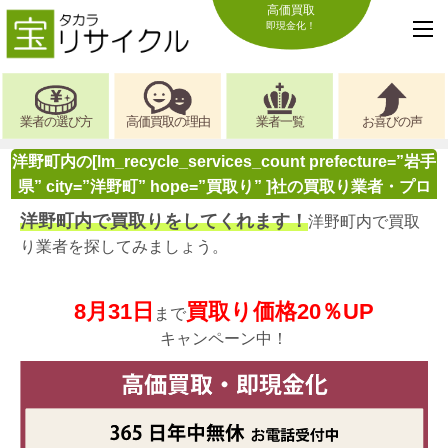
高価買取
即現金化！
業者の選び方
高価買取の理由
業者一覧
お喜びの声
洋野町内の[lm_recycle_services_count prefecture=”岩手
県” city=”洋野町” hope=”買取り” ]社の買取り業者・プロ
洋野町内で買取りをしてくれます！
洋野町内で買取
り業者を探してみましょう。
8月31日
買取り価格20％UP
まで
キャンペーン中！