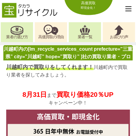
高価買取
即現金化！
業者の選び方
高価買取の理由
業者一覧
お喜びの声
川越町内の[lm_recycle_services_count prefecture=”三重
県” city=”川越町” hope=”買取り” ]社の買取り業者・プロ
川越町内で買取りをしてくれます！
川越町内で買取
り業者を探してみましょう。
8月31日
買取り価格20％UP
まで
キャンペーン中！