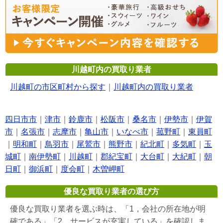
川越町内の買取り業者
川越町の市区町村から探す
｜
川越町内の買取り業者
四日市市
｜
津市
｜
鈴鹿市
｜
松阪市
｜
桑名市
｜
伊勢市
｜
伊賀
市
｜
名張市
｜
志摩市
｜
亀山市
｜
いなべ市
｜
菰野町
｜
東員町
｜
明和町
｜
鳥羽市
｜
尾鷲市
｜
熊野市
｜
紀北町
｜
多気町
｜
玉
城町
｜
南伊勢町
｜
川越町
｜
郡紀宝町
｜
大台町
｜
大紀町
｜
朝
日町
｜
御浜町
｜
度会町
｜
木曽岬町
優良な買取り業者の選び方
優良な買取り業者を選ぶ時は、「1，会社の所在地が明
確である」「2，サービスが充実している」を確認しま