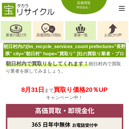
高価買取
即現金化！
業者の選び方
高価買取の理由
業者一覧
お喜びの声
朝日村内の[lm_recycle_services_count prefecture=”長野
県” city=”朝日村” hope=”買取り” ]社の買取り業者・プロ
朝日村内で買取りをしてくれます！
朝日村内で買取
り業者を探してみましょう。
8月31日
買取り価格20％UP
まで
キャンペーン中！