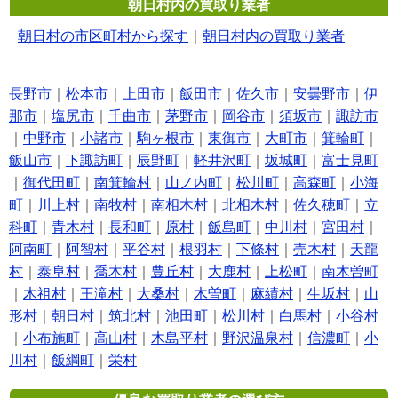
朝日村内の買取り業者
朝日村の市区町村から探す
｜
朝日村内の買取り業者
長野市
｜
松本市
｜
上田市
｜
飯田市
｜
佐久市
｜
安曇野市
｜
伊
那市
｜
塩尻市
｜
千曲市
｜
茅野市
｜
岡谷市
｜
須坂市
｜
諏訪市
｜
中野市
｜
小諸市
｜
駒ヶ根市
｜
東御市
｜
大町市
｜
箕輪町
｜
飯山市
｜
下諏訪町
｜
辰野町
｜
軽井沢町
｜
坂城町
｜
富士見町
｜
御代田町
｜
南箕輪村
｜
山ノ内町
｜
松川町
｜
高森町
｜
小海
町
｜
川上村
｜
南牧村
｜
南相木村
｜
北相木村
｜
佐久穂町
｜
立
科町
｜
青木村
｜
長和町
｜
原村
｜
飯島町
｜
中川村
｜
宮田村
｜
阿南町
｜
阿智村
｜
平谷村
｜
根羽村
｜
下條村
｜
売木村
｜
天龍
村
｜
泰阜村
｜
喬木村
｜
豊丘村
｜
大鹿村
｜
上松町
｜
南木曽町
｜
木祖村
｜
王滝村
｜
大桑村
｜
木曽町
｜
麻績村
｜
生坂村
｜
山
形村
｜
朝日村
｜
筑北村
｜
池田町
｜
松川村
｜
白馬村
｜
小谷村
｜
小布施町
｜
高山村
｜
木島平村
｜
野沢温泉村
｜
信濃町
｜
小
川村
｜
飯綱町
｜
栄村