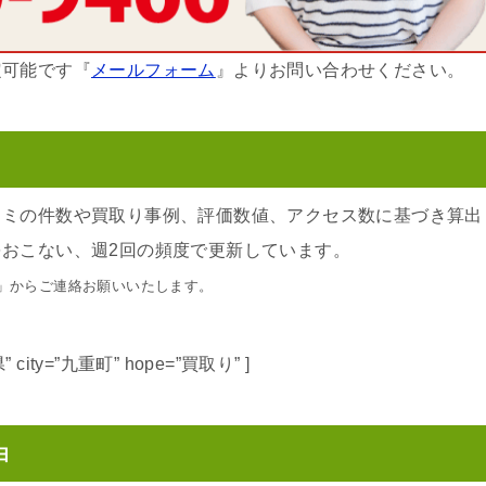
定可能です『
メールフォーム
』よりお問い合わせください。
コミの件数や買取り事例、評価数値、アクセス数に基づき算出
おこない、週2回の頻度で更新しています。
」からご連絡お願いいたします。
大分県” city=”九重町” hope=”買取り” ]
由