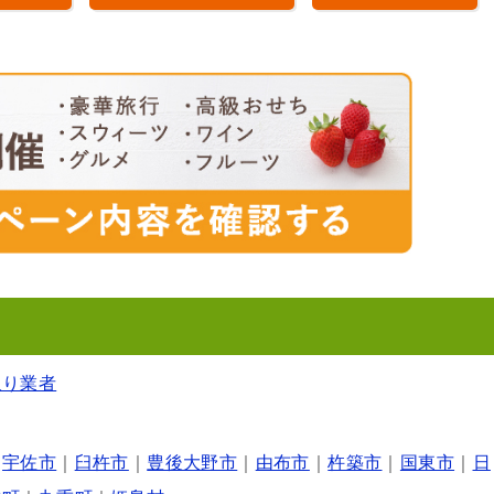
取り業者
｜
宇佐市
｜
臼杵市
｜
豊後大野市
｜
由布市
｜
杵築市
｜
国東市
｜
日