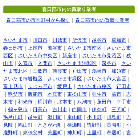
春日部市内の買取り業者
春日部市の市区町村から探す
｜
春日部市内の買取り業者
さいたま市
｜
川口市
｜
川越市
｜
所沢市
｜
越谷市
｜
草加市
｜
春日部市
｜
上尾市
｜
熊谷市
｜
さいたま市南区
｜
さいたま市
西区
｜
さいたま市中央区
｜
新座市
｜
さいたま市見沼区
｜
狭
山市
｜
久喜市
｜
入間市
｜
さいたま市浦和区
｜
深谷市
｜
さい
たま市北区
｜
三郷市
｜
朝霞市
｜
戸田市
｜
鴻巣市
｜
加須市
｜
さいたま市岩槻区
｜
さいたま市緑区
｜
さいたま市大宮区
｜
富士見市
｜
ふじみ野市
｜
坂戸市
｜
さいたま市桜区
｜
行田市
｜
秩父市
｜
飯能市
｜
本庄市
｜
東松山市
｜
羽生市
｜
蕨市
｜
志
木市
｜
和光市
｜
桶川市
｜
北本市
｜
八潮市
｜
蓮田市
｜
幸手市
｜
鶴ヶ島市
｜
日高市
｜
吉川市
｜
白岡市
｜
伊奈町
｜
三芳町
｜
毛呂山町
｜
越生町
｜
滑川町
｜
嵐山町
｜
小川町
｜
川島町
｜
吉
見町
｜
鳩山町
｜
ときがわ町
｜
横瀬町
｜
皆野町
｜
長瀞町
｜
小
鹿野町
｜
東秩父村
｜
美里町
｜
神川町
｜
上里町
｜
寄居町
｜
宮