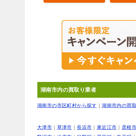
湖南市内の買取り業者
湖南市の市区町村から探す
｜
湖南市内の買
大津市
｜
草津市
｜
長浜市
｜
東近江市
｜
彦根