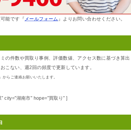
定可能です『
メールフォーム
』よりお問い合わせください。
コミの件数や買取り事例、評価数値、アクセス数に基づき算出
おこない、週2回の頻度で更新しています。
」からご連絡お願いいたします。
滋賀県” city=”湖南市” hope=”買取り” ]
由