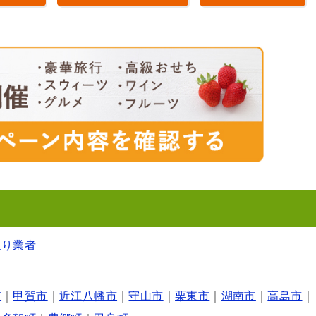
取り業者
市
｜
甲賀市
｜
近江八幡市
｜
守山市
｜
栗東市
｜
湖南市
｜
高島市
｜