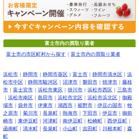
富士市内の買取り業者
富士市の市区町村から探す
｜
富士市内の買取り業者
浜松市
｜
静岡市
｜
静岡市葵区
｜
富士市
｜
静岡市清水区
｜
浜
松市中区
｜
静岡市駿河区
｜
沼津市
｜
磐田市
｜
焼津市
｜
藤枝
市
｜
富士宮市
｜
浜松市東区
｜
掛川市
｜
浜松市西区
｜
三島市
｜
浜松市南区
｜
島田市
｜
浜松市北区
｜
浜松市浜北区
｜
御殿
場市
｜
袋井市
｜
伊東市
｜
湖西市
｜
裾野市
｜
伊豆の国市
｜
牧
之原市
｜
菊川市
｜
長泉町
｜
熱海市
｜
下田市
｜
伊豆市
｜
御前
崎市
｜
東伊豆町
｜
河津町
｜
南伊豆町
｜
松崎町
｜
西伊豆町
｜
函南町
｜
清水町
｜
長泉町
｜
小山町
｜
吉田町
｜
川根本町
｜
森
町