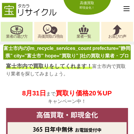
高価買取
即現金化！
業者の選び方
高価買取の理由
業者一覧
お喜びの声
富士市内の[lm_recycle_services_count prefecture=”静岡
県” city=”富士市” hope=”買取り” ]社の買取り業者・プロ
富士市内で買取りをしてくれます！
富士市内で買取
り業者を探してみましょう。
8月31日
買取り価格20％UP
まで
キャンペーン中！