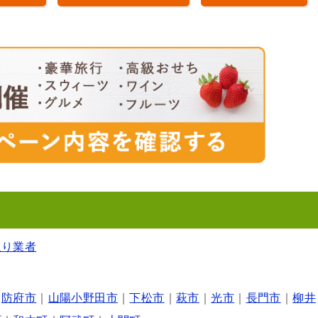
取り業者
｜
防府市
｜
山陽小野田市
｜
下松市
｜
萩市
｜
光市
｜
長門市
｜
柳井