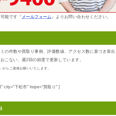
定可能です『
メールフォーム
』よりお問い合わせください。
コミの件数や買取り事例、評価数値、アクセス数に基づき算出
おこない、週2回の頻度で更新しています。
」からご連絡お願いいたします。
山口県” city=”下松市” hope=”買取り” ]
由