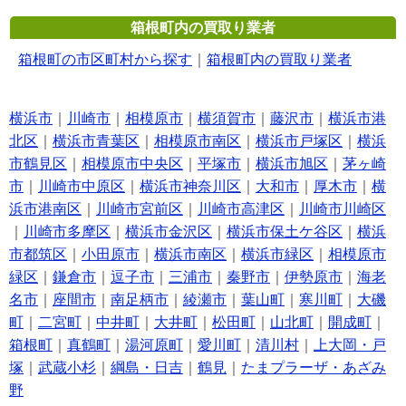
箱根町内の買取り業者
箱根町の市区町村から探す
｜
箱根町内の買取り業者
横浜市
｜
川崎市
｜
相模原市
｜
横須賀市
｜
藤沢市
｜
横浜市港
北区
｜
横浜市青葉区
｜
相模原市南区
｜
横浜市戸塚区
｜
横浜
市鶴見区
｜
相模原市中央区
｜
平塚市
｜
横浜市旭区
｜
茅ヶ崎
市
｜
川崎市中原区
｜
横浜市神奈川区
｜
大和市
｜
厚木市
｜
横
浜市港南区
｜
川崎市宮前区
｜
川崎市高津区
｜
川崎市川崎区
｜
川崎市多摩区
｜
横浜市金沢区
｜
横浜市保土ケ谷区
｜
横浜
市都筑区
｜
小田原市
｜
横浜市南区
｜
横浜市緑区
｜
相模原市
緑区
｜
鎌倉市
｜
逗子市
｜
三浦市
｜
秦野市
｜
伊勢原市
｜
海老
名市
｜
座間市
｜
南足柄市
｜
綾瀬市
｜
葉山町
｜
寒川町
｜
大磯
町
｜
二宮町
｜
中井町
｜
大井町
｜
松田町
｜
山北町
｜
開成町
｜
箱根町
｜
真鶴町
｜
湯河原町
｜
愛川町
｜
清川村
｜
上大岡・戸
塚
｜
武蔵小杉
｜
綱島・日吉
｜
鶴見
｜
たまプラーザ・あざみ
野