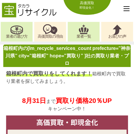
高価買取
即現金化！
業者の選び方
高価買取の理由
業者一覧
お喜びの声
箱根町内の[lm_recycle_services_count prefecture=”神奈
川県” city=”箱根町” hope=”買取り” ]社の買取り業者・プ
ロ
箱根町内で買取りをしてくれます！
箱根町内で買取
り業者を探してみましょう。
8月31日
買取り価格20％UP
まで
キャンペーン中！