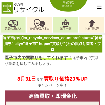
高価買取
即現金化！
業者の選び方
高価買取の理由
業者一覧
お喜びの声
逗子市内の[lm_recycle_services_count prefecture=”神奈
川県” city=”逗子市” hope=”買取り” ]社の買取り業者・プ
ロ
逗子市内で買取りをしてくれます！
逗子市内で買取
り業者を探してみましょう。
8月31日
買取り価格20％UP
まで
キャンペーン中！