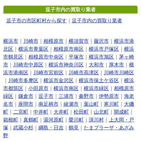
逗子市内の買取り業者
逗子市の市区町村から探す
｜
逗子市内の買取り業者
横浜市
｜
川崎市
｜
相模原市
｜
横須賀市
｜
藤沢市
｜
横浜市港
北区
｜
横浜市青葉区
｜
相模原市南区
｜
横浜市戸塚区
｜
横浜
市鶴見区
｜
相模原市中央区
｜
平塚市
｜
横浜市旭区
｜
茅ヶ崎
市
｜
川崎市中原区
｜
横浜市神奈川区
｜
大和市
｜
厚木市
｜
横
浜市港南区
｜
川崎市宮前区
｜
川崎市高津区
｜
川崎市川崎区
｜
川崎市多摩区
｜
横浜市金沢区
｜
横浜市保土ケ谷区
｜
横浜
市都筑区
｜
小田原市
｜
横浜市南区
｜
横浜市緑区
｜
相模原市
緑区
｜
鎌倉市
｜
逗子市
｜
三浦市
｜
秦野市
｜
伊勢原市
｜
海老
名市
｜
座間市
｜
南足柄市
｜
綾瀬市
｜
葉山町
｜
寒川町
｜
大磯
町
｜
二宮町
｜
中井町
｜
大井町
｜
松田町
｜
山北町
｜
開成町
｜
箱根町
｜
真鶴町
｜
湯河原町
｜
愛川町
｜
清川村
｜
上大岡・戸
塚
｜
武蔵小杉
｜
綱島・日吉
｜
鶴見
｜
たまプラーザ・あざみ
野