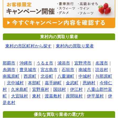
東村内の買取り業者
東村の市区町村から探す
｜
東村内の買取り業者
那覇市
｜
沖縄市
｜
うるま市
｜
浦添市
｜
宜野湾市
｜
名護市
｜
糸満市
｜
豊見城市
｜
宮古島市
｜
石垣市
｜
南城市
｜
読谷村
｜
南風原町
｜
西原町
｜
北谷町
｜
八重瀬町
｜
中城村
｜
与那原町
｜
北中城村
｜
本部町
｜
嘉手納町
｜
金武町
｜
恩納村
｜
今帰仁
村
｜
久米島町
｜
宜野座村
｜
国頭村
｜
伊江村
｜
八重山郡竹富
町
｜
大宜味村
｜
東村
｜
渡嘉敷村
｜
座間味村
｜
伊平屋村
｜
伊
是名村
優良な買取り業者の選び方