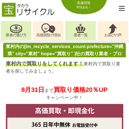
高価買取
即現金化！
業者の選び方
高価買取の理由
業者一覧
お喜びの声
東村内の[lm_recycle_services_count prefecture=”沖縄
県” city=”東村” hope=”買取り” ]社の買取り業者・プロ
東村内で買取りをしてくれます！
東村内で買取り業
者を探してみましょう。
8月31日
買取り価格20％UP
まで
キャンペーン中！