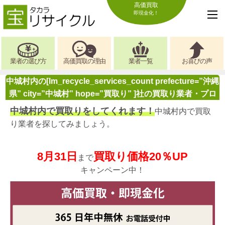
高価買取
即現金化！
業者の選び方
高価買取の理由
業者一覧
お喜びの声
中城村内の[lm_recycle_services_count prefecture=”沖縄
県” city=”中城村” hope=”買取り” ]社の買取り業者・プロ
中城村内で買取りをしてくれます！
中城村内で買取
り業者を探してみましょう。
8月31日
買取り価格20％UP
まで
キャンペーン中！