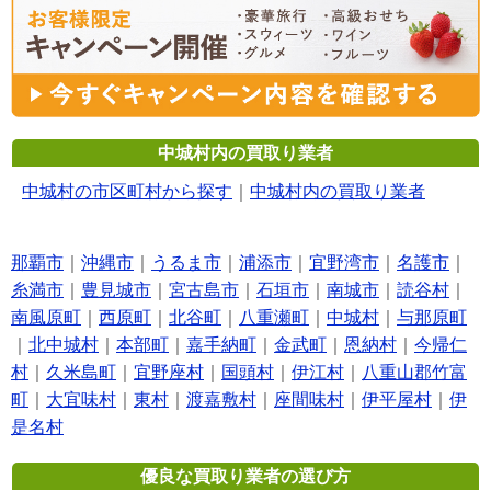
中城村内の買取り業者
中城村の市区町村から探す
｜
中城村内の買取り業者
那覇市
｜
沖縄市
｜
うるま市
｜
浦添市
｜
宜野湾市
｜
名護市
｜
糸満市
｜
豊見城市
｜
宮古島市
｜
石垣市
｜
南城市
｜
読谷村
｜
南風原町
｜
西原町
｜
北谷町
｜
八重瀬町
｜
中城村
｜
与那原町
｜
北中城村
｜
本部町
｜
嘉手納町
｜
金武町
｜
恩納村
｜
今帰仁
村
｜
久米島町
｜
宜野座村
｜
国頭村
｜
伊江村
｜
八重山郡竹富
町
｜
大宜味村
｜
東村
｜
渡嘉敷村
｜
座間味村
｜
伊平屋村
｜
伊
是名村
優良な買取り業者の選び方