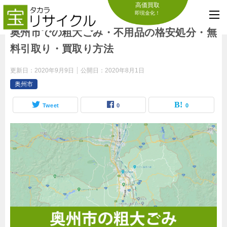
高価買取
即現金化！
奥州市での粗大ごみ・不用品の格安処分・無
料引取り・買取り方法
更新日：
2020年9月9日
公開日：
2020年8月1日
奥州市
Tweet
0
0