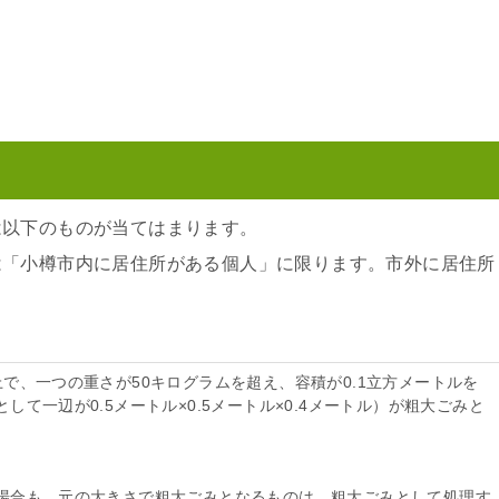
は以下のものが当てはまります。
は「小樽市内に居住所がある個人」に限ります。市外に居住所
上で、一つの重さが50キログラムを超え、容積が0.1立方メートルを
して一辺が0.5メートル×0.5メートル×0.4メートル）が粗大ごみと
場合も、元の大きさで粗大ごみとなるものは、粗大ごみとして処理す