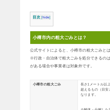
目次
[
hide
]
小樽市内の粗大ごみとは？
公式サイトによると、小樽市の粗大ごみと
※行政・自治体で粗大ごみを処分できるの
がある場合や事業者は対象外です。
小樽市の粗大ごみ
長さ1メートル以
超えるもの（目安と
なります。
※解体・分解した