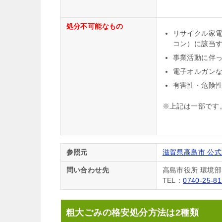
処分不可能なもの
リサイクル家
コン）に該当
事業活動に伴
電子オルガン
有害性・危険
※上記は一部です
参照元
滋賀県高島市 公
問い合わせ先
高島市役所 環境部
TEL：
0740-25-8
粗大ごみの格安処分方法は2種類