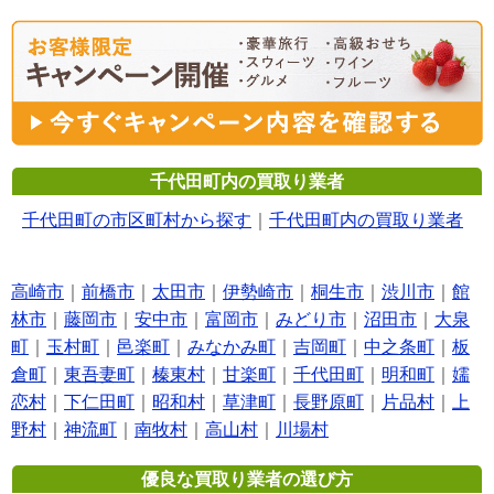
千代田町内の買取り業者
千代田町の市区町村から探す
｜
千代田町内の買取り業者
高崎市
｜
前橋市
｜
太田市
｜
伊勢崎市
｜
桐生市
｜
渋川市
｜
館
林市
｜
藤岡市
｜
安中市
｜
富岡市
｜
みどり市
｜
沼田市
｜
大泉
町
｜
玉村町
｜
邑楽町
｜
みなかみ町
｜
吉岡町
｜
中之条町
｜
板
倉町
｜
東吾妻町
｜
榛東村
｜
甘楽町
｜
千代田町
｜
明和町
｜
嬬
恋村
｜
下仁田町
｜
昭和村
｜
草津町
｜
長野原町
｜
片品村
｜
上
野村
｜
神流町
｜
南牧村
｜
高山村
｜
川場村
優良な買取り業者の選び方