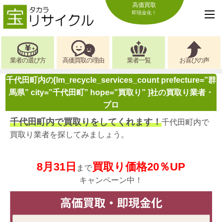
高価買取
即現金化！
業者の選び方
高価買取の理由
業者一覧
お喜びの声
千代田町内の[lm_recycle_services_count prefecture=”群
馬県” city=”千代田町” hope=”買取り” ]社の買取り業者・
プロ
千代田町内で買取りをしてくれます！
千代田町内で
買取り業者を探してみましょう。
8月31日
買取り価格20％UP
まで
キャンペーン中！