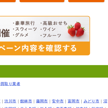
の買取り業者
市
｜
渋川市
｜
館林市
｜
藤岡市
｜
安中市
｜
富岡市
｜
みどり市
｜
沼