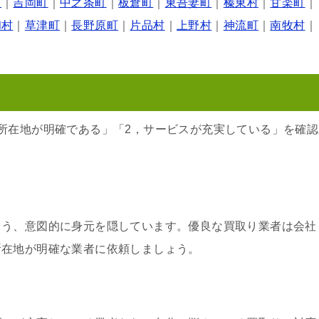
町
｜
吉岡町
｜
中之条町
｜
板倉町
｜
東吾妻町
｜
榛東村
｜
甘楽町
｜
和村
｜
草津町
｜
長野原町
｜
片品村
｜
上野村
｜
神流町
｜
南牧村
｜
所在地が明確である」「2，サービスが充実している」を確認
よう、意図的に身元を隠しています。優良な買取り業者は会社
所在地が明確な業者に依頼しましょう。