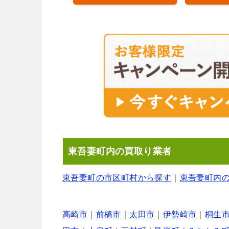
東吾妻町内の買取り業者
東吾妻町の市区町村から探す
｜
東吾妻町内
高崎市
｜
前橋市
｜
太田市
｜
伊勢崎市
｜
桐生