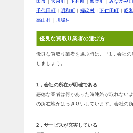
田市
｜
大泉町
｜
玉村町
｜
邑楽町
｜
みなかみ
千代田町
｜
明和町
｜
嬬恋村
｜
下仁田町
｜
昭
高山村
｜
川場村
優良な買取り業者の選び方
優良な買取り業者を選ぶ時は、「1，会社の
しましょう。
1，会社の所在が明確である
悪徳な業者は何かあった時連絡が取れない
の所在地がはっきりいしています。会社の
2，サービスが充実している