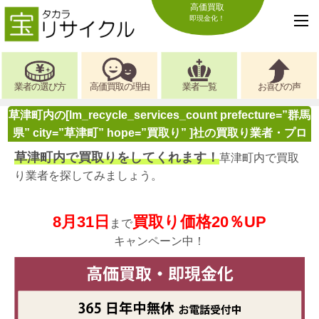
高価買取
即現金化！
業者の選び方
高価買取の理由
業者一覧
お喜びの声
草津町内の[lm_recycle_services_count prefecture=”群馬
県” city=”草津町” hope=”買取り” ]社の買取り業者・プロ
草津町内で買取りをしてくれます！
草津町内で買取
り業者を探してみましょう。
8月31日
買取り価格20％UP
まで
キャンペーン中！