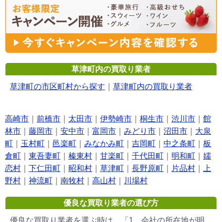
草津町内の買取り業者
草津町の市区町村から探す
｜
草津町内の買取り業者
高崎市
｜
前橋市
｜
太田市
｜
伊勢崎市
｜
桐生市
｜
渋川市
｜
館
林市
｜
藤岡市
｜
安中市
｜
富岡市
｜
みどり市
｜
沼田市
｜
大泉
町
｜
玉村町
｜
邑楽町
｜
みなかみ町
｜
吉岡町
｜
中之条町
｜
板
倉町
｜
東吾妻町
｜
榛東村
｜
甘楽町
｜
千代田町
｜
明和町
｜
嬬
恋村
｜
下仁田町
｜
昭和村
｜
草津町
｜
長野原町
｜
片品村
｜
上
野村
｜
神流町
｜
南牧村
｜
高山村
｜
川場村
優良な買取り業者の選び方
優良な買取り業者を選ぶ時は、「1，会社の所在地が明