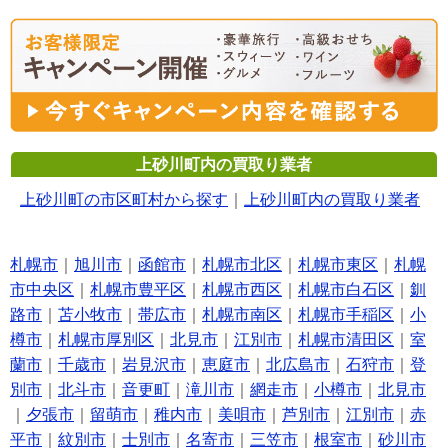
上砂川町内の買取り業者
上砂川町の市区町村から探す
｜
上砂川町内の買取り業者
札幌市
｜
旭川市
｜
函館市
｜
札幌市北区
｜
札幌市東区
｜
札幌
市中央区
｜
札幌市豊平区
｜
札幌市西区
｜
札幌市白石区
｜
釧
路市
｜
苫小牧市
｜
帯広市
｜
札幌市南区
｜
札幌市手稲区
｜
小
樽市
｜
札幌市厚別区
｜
北見市
｜
江別市
｜
札幌市清田区
｜
室
蘭市
｜
千歳市
｜
岩見沢市
｜
恵庭市
｜
北広島市
｜
石狩市
｜
登
別市
｜
北斗市
｜
音更町
｜
滝川市
｜
網走市
｜
小樽市
｜
北見市
｜
夕張市
｜
留萌市
｜
稚内市
｜
美唄市
｜
芦別市
｜
江別市
｜
赤
平市
｜
紋別市
｜
士別市
｜
名寄市
｜
三笠市
｜
根室市
｜
砂川市