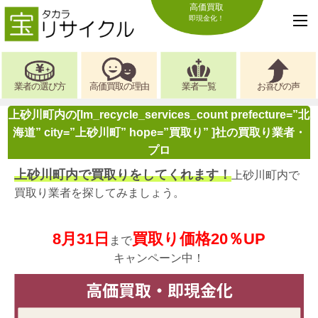
高価買取
即現金化！
業者の選び方
高価買取の理由
業者一覧
お喜びの声
上砂川町内の[lm_recycle_services_count prefecture=”北
海道” city=”上砂川町” hope=”買取り” ]社の買取り業者・
プロ
上砂川町内で買取りをしてくれます！
上砂川町内で
買取り業者を探してみましょう。
8月31日
買取り価格20％UP
まで
キャンペーン中！