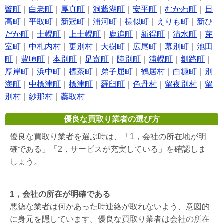
瞥町
｜
白老町
｜
厚真町
｜
洞爺湖町
｜
安平町
｜
むかわ町
｜
日
高町
｜
平取町
｜
新冠町
｜
浦河町
｜
様似町
｜
えりも町
｜
新ひ
だか町
｜
士幌町
｜
上士幌町
｜
鹿追町
｜
新得町
｜
清水町
｜
芽
室町
｜
中札内村
｜
更別村
｜
大樹町
｜
広尾町
｜
幕別町
｜
池田
町
｜
豊頃町
｜
本別町
｜
足寄町
｜
陸別町
｜
浦幌町
｜
釧路町
｜
厚岸町
｜
浜中町
｜
標茶町
｜
弟子屈町
｜
鶴居村
｜
白糠町
｜
別
海町
｜
中標津町
｜
標津町
｜
羅臼町
｜
色丹村
｜
留夜別村
｜
留
別村
｜
紗那村
｜
蘂取村
優良な買取り業者の選び方
優良な買取り業者を選ぶ時は、「1，会社の所在地が明
確である」「2，サービスが充実している」を確認しま
しょう。
1，会社の所在が明確である
悪徳な業者は何かあった時連絡が取れないよう、意図的
に身元を隠しています。優良な買取り業者は会社の所在