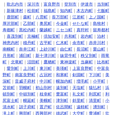
｜
歌志内市
｜
深川市
｜
富良野市
｜
登別市
｜
伊達市
｜
当別町
｜
新篠津村
｜
松前町
｜
福島町
｜
知内町
｜
木古内町
｜
七飯町
｜
鹿部町
｜
森町
｜
八雲町
｜
長万部町
｜
江差町
｜
上ノ国町
｜
厚沢部町
｜
乙部町
｜
奥尻町
｜
今金町
｜
せたな町
｜
島牧村
｜
寿都町
｜
黒松内町
｜
蘭越町
｜
ニセコ町
｜
真狩村
｜
留寿都村
｜
喜茂別町
｜
京極町
｜
倶知安町
｜
共和町
｜
岩内町
｜
泊村
｜
神恵内村
｜
積丹町
｜
古平町
｜
仁木町
｜
余市町
｜
赤井川村
｜
南幌町
｜
奈井江町
｜
上砂川町
｜
由仁町
｜
長沼町
｜
栗山町
｜
月形町
｜
浦臼町
｜
新十津川町
｜
妹背牛町
｜
秩父別町
｜
雨竜
町
｜
北竜町
｜
沼田町
｜
鷹栖町
｜
東神楽町
｜
当麻町
｜
比布町
｜
愛別町
｜
上川町
｜
東川町
｜
美瑛町
｜
上富良野町
｜
中富良
野町
｜
南富良野町
｜
占冠村
｜
和寒町
｜
剣淵町
｜
下川町
｜
美
深町
｜
音威子府村
｜
中川町
｜
幌加内町
｜
増毛町
｜
小平町
｜
苫前町
｜
羽幌町
｜
初山別村
｜
遠別町
｜
天塩町
｜
猿払村
｜
浜
頓別町
｜
中頓別町
｜
枝幸町
｜
豊富町
｜
礼文町
｜
利尻町
｜
利
尻富士町
｜
幌延町
｜
美幌町
｜
津別町
｜
斜里町
｜
清里町
｜
小
清水町
｜
訓子府町
｜
置戸町
｜
佐呂間町
｜
遠軽町
｜
湧別町
｜
滝上町
｜
興部町
｜
西興部村
｜
雄武町
｜
大空町
｜
豊浦町
｜
壮