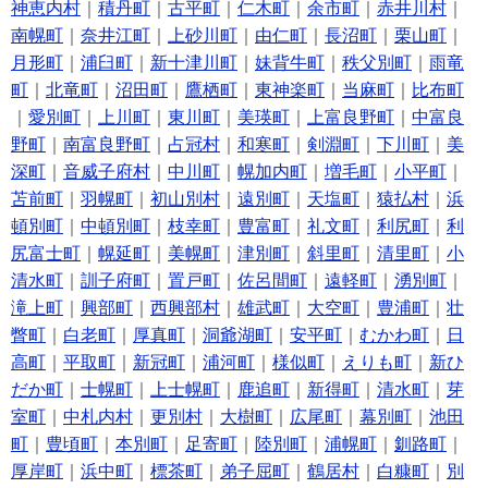
神恵内村
｜
積丹町
｜
古平町
｜
仁木町
｜
余市町
｜
赤井川村
｜
南幌町
｜
奈井江町
｜
上砂川町
｜
由仁町
｜
長沼町
｜
栗山町
｜
月形町
｜
浦臼町
｜
新十津川町
｜
妹背牛町
｜
秩父別町
｜
雨竜
町
｜
北竜町
｜
沼田町
｜
鷹栖町
｜
東神楽町
｜
当麻町
｜
比布町
｜
愛別町
｜
上川町
｜
東川町
｜
美瑛町
｜
上富良野町
｜
中富良
野町
｜
南富良野町
｜
占冠村
｜
和寒町
｜
剣淵町
｜
下川町
｜
美
深町
｜
音威子府村
｜
中川町
｜
幌加内町
｜
増毛町
｜
小平町
｜
苫前町
｜
羽幌町
｜
初山別村
｜
遠別町
｜
天塩町
｜
猿払村
｜
浜
頓別町
｜
中頓別町
｜
枝幸町
｜
豊富町
｜
礼文町
｜
利尻町
｜
利
尻富士町
｜
幌延町
｜
美幌町
｜
津別町
｜
斜里町
｜
清里町
｜
小
清水町
｜
訓子府町
｜
置戸町
｜
佐呂間町
｜
遠軽町
｜
湧別町
｜
滝上町
｜
興部町
｜
西興部村
｜
雄武町
｜
大空町
｜
豊浦町
｜
壮
瞥町
｜
白老町
｜
厚真町
｜
洞爺湖町
｜
安平町
｜
むかわ町
｜
日
高町
｜
平取町
｜
新冠町
｜
浦河町
｜
様似町
｜
えりも町
｜
新ひ
だか町
｜
士幌町
｜
上士幌町
｜
鹿追町
｜
新得町
｜
清水町
｜
芽
室町
｜
中札内村
｜
更別村
｜
大樹町
｜
広尾町
｜
幕別町
｜
池田
町
｜
豊頃町
｜
本別町
｜
足寄町
｜
陸別町
｜
浦幌町
｜
釧路町
｜
厚岸町
｜
浜中町
｜
標茶町
｜
弟子屈町
｜
鶴居村
｜
白糠町
｜
別