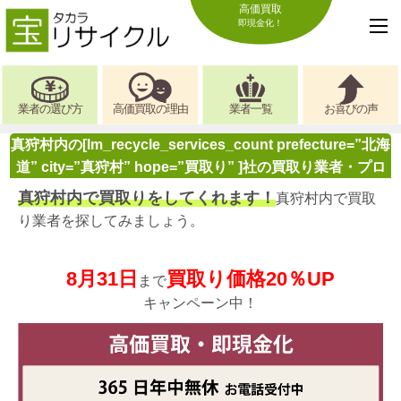
高価買取
即現金化！
業者の選び方
高価買取の理由
業者一覧
お喜びの声
真狩村内の[lm_recycle_services_count prefecture=”北海
道” city=”真狩村” hope=”買取り” ]社の買取り業者・プロ
真狩村内で買取りをしてくれます！
真狩村内で買取
り業者を探してみましょう。
8月31日
買取り価格20％UP
まで
キャンペーン中！