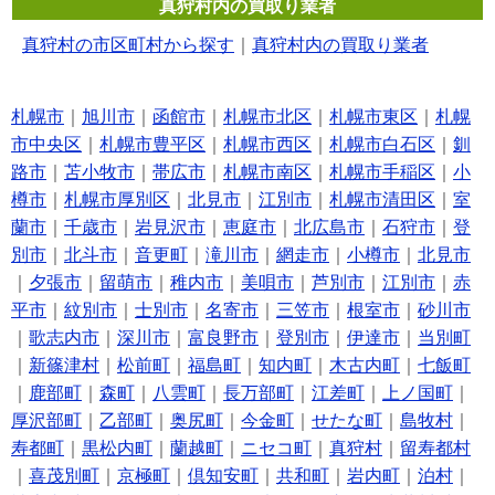
真狩村内の買取り業者
真狩村の市区町村から探す
｜
真狩村内の買取り業者
札幌市
｜
旭川市
｜
函館市
｜
札幌市北区
｜
札幌市東区
｜
札幌
市中央区
｜
札幌市豊平区
｜
札幌市西区
｜
札幌市白石区
｜
釧
路市
｜
苫小牧市
｜
帯広市
｜
札幌市南区
｜
札幌市手稲区
｜
小
樽市
｜
札幌市厚別区
｜
北見市
｜
江別市
｜
札幌市清田区
｜
室
蘭市
｜
千歳市
｜
岩見沢市
｜
恵庭市
｜
北広島市
｜
石狩市
｜
登
別市
｜
北斗市
｜
音更町
｜
滝川市
｜
網走市
｜
小樽市
｜
北見市
｜
夕張市
｜
留萌市
｜
稚内市
｜
美唄市
｜
芦別市
｜
江別市
｜
赤
平市
｜
紋別市
｜
士別市
｜
名寄市
｜
三笠市
｜
根室市
｜
砂川市
｜
歌志内市
｜
深川市
｜
富良野市
｜
登別市
｜
伊達市
｜
当別町
｜
新篠津村
｜
松前町
｜
福島町
｜
知内町
｜
木古内町
｜
七飯町
｜
鹿部町
｜
森町
｜
八雲町
｜
長万部町
｜
江差町
｜
上ノ国町
｜
厚沢部町
｜
乙部町
｜
奥尻町
｜
今金町
｜
せたな町
｜
島牧村
｜
寿都町
｜
黒松内町
｜
蘭越町
｜
ニセコ町
｜
真狩村
｜
留寿都村
｜
喜茂別町
｜
京極町
｜
倶知安町
｜
共和町
｜
岩内町
｜
泊村
｜