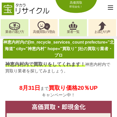
高価買取
即現金化！
業者の選び方
高価買取の理由
業者一覧
お喜びの声
神恵内村内の[lm_recycle_services_count prefecture=”北
海道” city=”神恵内村” hope=”買取り” ]社の買取り業者・
プロ
神恵内村内で買取りをしてくれます！
神恵内村内で
買取り業者を探してみましょう。
8月31日
買取り価格20％UP
まで
キャンペーン中！