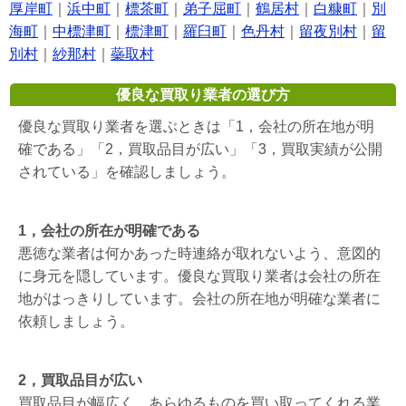
厚岸町
｜
浜中町
｜
標茶町
｜
弟子屈町
｜
鶴居村
｜
白糠町
｜
別
海町
｜
中標津町
｜
標津町
｜
羅臼町
｜
色丹村
｜
留夜別村
｜
留
別村
｜
紗那村
｜
蘂取村
優良な買取り業者の選び方
優良な買取り業者を選ぶときは「1，会社の所在地が明
確である」「2，買取品目が広い」「3，買取実績が公開
されている」を確認しましょう。
1，会社の所在が明確である
悪徳な業者は何かあった時連絡が取れないよう、意図的
に身元を隠しています。優良な買取り業者は会社の所在
地がはっきりしています。会社の所在地が明確な業者に
依頼しましょう。
2，買取品目が広い
買取品目が幅広く、あらゆるものを買い取ってくれる業