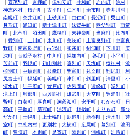
｜
喜茂別町
｜
京極町
｜
倶知安町
｜
共和町
｜
岩内町
｜
泊村
｜
神恵内村
｜
積丹町
｜
古平町
｜
仁木町
｜
余市町
｜
赤井川村
｜
南幌町
｜
奈井江町
｜
上砂川町
｜
由仁町
｜
長沼町
｜
栗山町
｜
月形町
｜
浦臼町
｜
新十津川町
｜
妹背牛町
｜
秩父別町
｜
雨竜
町
｜
北竜町
｜
沼田町
｜
鷹栖町
｜
東神楽町
｜
当麻町
｜
比布町
｜
愛別町
｜
上川町
｜
東川町
｜
美瑛町
｜
上富良野町
｜
中富良
野町
｜
南富良野町
｜
占冠村
｜
和寒町
｜
剣淵町
｜
下川町
｜
美
深町
｜
音威子府村
｜
中川町
｜
幌加内町
｜
増毛町
｜
小平町
｜
苫前町
｜
羽幌町
｜
初山別村
｜
遠別町
｜
天塩町
｜
猿払村
｜
浜
頓別町
｜
中頓別町
｜
枝幸町
｜
豊富町
｜
礼文町
｜
利尻町
｜
利
尻富士町
｜
幌延町
｜
美幌町
｜
津別町
｜
斜里町
｜
清里町
｜
小
清水町
｜
訓子府町
｜
置戸町
｜
佐呂間町
｜
遠軽町
｜
湧別町
｜
滝上町
｜
興部町
｜
西興部村
｜
雄武町
｜
大空町
｜
豊浦町
｜
壮
瞥町
｜
白老町
｜
厚真町
｜
洞爺湖町
｜
安平町
｜
むかわ町
｜
日
高町
｜
平取町
｜
新冠町
｜
浦河町
｜
様似町
｜
えりも町
｜
新ひ
だか町
｜
士幌町
｜
上士幌町
｜
鹿追町
｜
新得町
｜
清水町
｜
芽
室町
｜
中札内村
｜
更別村
｜
大樹町
｜
広尾町
｜
幕別町
｜
池田
町
｜
豊頃町
｜
本別町
｜
足寄町
｜
陸別町
｜
浦幌町
｜
釧路町
｜