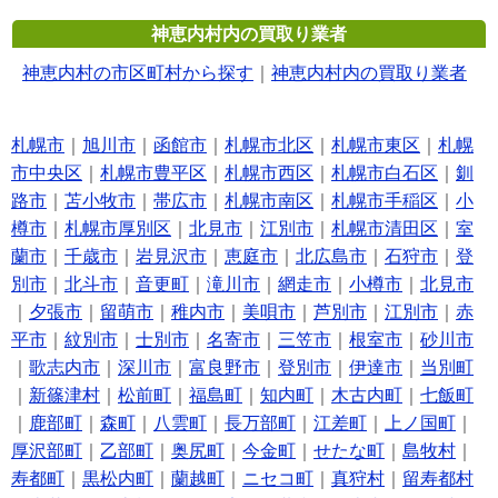
神恵内村内の買取り業者
神恵内村の市区町村から探す
｜
神恵内村内の買取り業者
札幌市
｜
旭川市
｜
函館市
｜
札幌市北区
｜
札幌市東区
｜
札幌
市中央区
｜
札幌市豊平区
｜
札幌市西区
｜
札幌市白石区
｜
釧
路市
｜
苫小牧市
｜
帯広市
｜
札幌市南区
｜
札幌市手稲区
｜
小
樽市
｜
札幌市厚別区
｜
北見市
｜
江別市
｜
札幌市清田区
｜
室
蘭市
｜
千歳市
｜
岩見沢市
｜
恵庭市
｜
北広島市
｜
石狩市
｜
登
別市
｜
北斗市
｜
音更町
｜
滝川市
｜
網走市
｜
小樽市
｜
北見市
｜
夕張市
｜
留萌市
｜
稚内市
｜
美唄市
｜
芦別市
｜
江別市
｜
赤
平市
｜
紋別市
｜
士別市
｜
名寄市
｜
三笠市
｜
根室市
｜
砂川市
｜
歌志内市
｜
深川市
｜
富良野市
｜
登別市
｜
伊達市
｜
当別町
｜
新篠津村
｜
松前町
｜
福島町
｜
知内町
｜
木古内町
｜
七飯町
｜
鹿部町
｜
森町
｜
八雲町
｜
長万部町
｜
江差町
｜
上ノ国町
｜
厚沢部町
｜
乙部町
｜
奥尻町
｜
今金町
｜
せたな町
｜
島牧村
｜
寿都町
｜
黒松内町
｜
蘭越町
｜
ニセコ町
｜
真狩村
｜
留寿都村