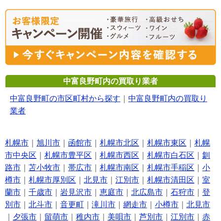
中富良野町内の買取り業者
中富良野町の市区町村から探す
｜
中富良野町内の買取り
業者
札幌市
｜
旭川市
｜
函館市
｜
札幌市北区
｜
札幌市東区
｜
札幌
市中央区
｜
札幌市豊平区
｜
札幌市西区
｜
札幌市白石区
｜
釧
路市
｜
苫小牧市
｜
帯広市
｜
札幌市南区
｜
札幌市手稲区
｜
小
樽市
｜
札幌市厚別区
｜
北見市
｜
江別市
｜
札幌市清田区
｜
室
蘭市
｜
千歳市
｜
岩見沢市
｜
恵庭市
｜
北広島市
｜
石狩市
｜
登
別市
｜
北斗市
｜
音更町
｜
滝川市
｜
網走市
｜
小樽市
｜
北見市
｜
夕張市
｜
留萌市
｜
稚内市
｜
美唄市
｜
芦別市
｜
江別市
｜
赤