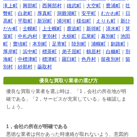
滝上町
｜
興部町
｜
西興部村
｜
雄武町
｜
大空町
｜
豊浦町
｜
壮
瞥町
｜
白老町
｜
厚真町
｜
洞爺湖町
｜
安平町
｜
むかわ町
｜
日
高町
｜
平取町
｜
新冠町
｜
浦河町
｜
様似町
｜
えりも町
｜
新ひ
だか町
｜
士幌町
｜
上士幌町
｜
鹿追町
｜
新得町
｜
清水町
｜
芽
室町
｜
中札内村
｜
更別村
｜
大樹町
｜
広尾町
｜
幕別町
｜
池田
町
｜
豊頃町
｜
本別町
｜
足寄町
｜
陸別町
｜
浦幌町
｜
釧路町
｜
厚岸町
｜
浜中町
｜
標茶町
｜
弟子屈町
｜
鶴居村
｜
白糠町
｜
別
海町
｜
中標津町
｜
標津町
｜
羅臼町
｜
色丹村
｜
留夜別村
｜
留
別村
｜
紗那村
｜
蘂取村
優良な買取り業者の選び方
優良な買取り業者を選ぶ時は、「1，会社の所在地が明
確である」「2，サービスが充実している」を確認しま
しょう。
1，会社の所在が明確である
悪徳な業者は何かあった時連絡が取れないよう、意図的